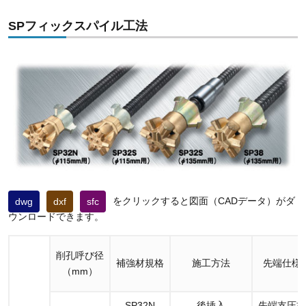
SPフィックスパイル工法
をクリックすると図面（CADデータ）がダ
dwg
dxf
sfc
ウンロードできます。
削孔呼び径
補強材規格
施工方法
先端仕様
（mm）
SP32N
後挿入
先端支圧板