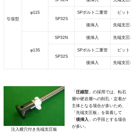
φ115
SPボルト二重管
ビット
SP32S
引張型
後挿入
先端支圧板
SP32N
後挿入
先端支圧板
φ135
SPボルト二重管
ビット
SP32S
後挿入
先端支圧板
「
圧縮型
」の採用では、転石
層や硬岩層への削孔・定着が
主体となる場合が多いため、
「先端支圧板」を装着して
「
後挿入
」の手段とする場合
が多い。
注入横穴付き先端支圧板